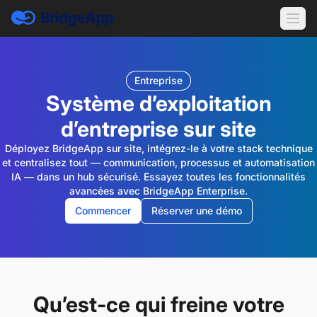
Entreprise
Système d’exploitation
d’entreprise sur site
Déployez BridgeApp sur site, intégrez-le à votre stack technique
et centralisez tout — communication, processus et automatisation
IA — dans un hub sécurisé. Essayez toutes les fonctionnalités
avancées avec BridgeApp Enterprise.
Commencer
Réserver une démo
Qu’est-ce qui freine votre