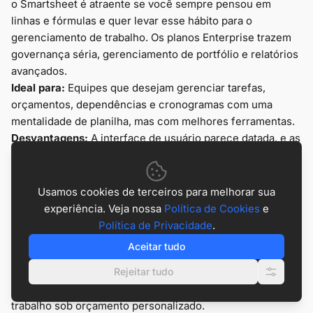
o Smartsheet é atraente se você sempre pensou em
linhas e fórmulas e quer levar esse hábito para o
gerenciamento de trabalho. Os planos Enterprise trazem
governança séria, gerenciamento de portfólio e relatórios
avançados.
Ideal para:
Equipes que desejam gerenciar tarefas,
orçamentos, dependências e cronogramas com uma
mentalidade de planilha, mas com melhores ferramentas.
Desvantagens:
A interface de usuário parece datada, e as
peculiaridades do salvamento automático frustraram os
usuários historicamente. Novos usuários enfrentam uma
curva de aprendizado acentuada, especialmente ao
Usamos cookies de terceiros para melhorar sua
construir fórmulas ou automações complexas.
experiência. Veja nossa
Política de Cookies
e
Preços:
O Smartsheet não possui um plano gratuito real;
Política de Privacidade
.
os níveis pagos geralmente começam com o Pro por volta
Aceitar tudo
de US$ 9/usuário/mês e o Business por volta de US$
Rejeitar tudo
19/usuário/mês, quando faturado anualmente, com o
Enterprise e opções avançadas de gerenciamento de
trabalho sob orçamento personalizado.