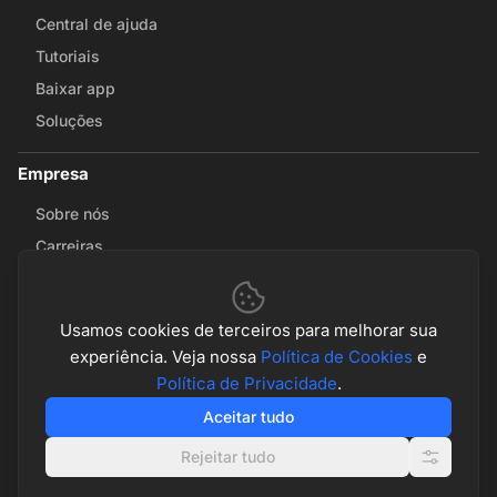
Central de ajuda
Tutoriais
Baixar app
Soluções
Empresa
Sobre nós
Carreiras
Fale conosco
Parcerias
Usamos cookies de terceiros para melhorar sua
experiência. Veja nossa
Política de Cookies
e
© 2026 Math & Magic. Todos os direitos reservados
Política de Privacidade
.
Política de Privacidade
Termos de Serviço
Política de Cookies
Aceitar tudo
Configurações de cookies
Rejeitar tudo
Baixar na
Disponível no
Apple Store
Google Play