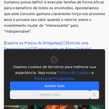
humanos possa definir e executar tarefas de forma eficaz
para o benefício de todos os envolvidos. Apostaríamos
que este conceito ganhará claramente força nos próximos
anos e provará seu valor quando o retorno sobre o
investimento mudar de "interessante" para
"indispensável".
[
Explore os Preços do BridgeApp
] | [
Solicite uma
Demonstração
] | [
Comece com um Plano Gratuito
]
Posts relacionados
Usamos cookies de terceiros para melhorar sua
experiência. Veja nossa
Política de Cookies
e
Política de Privacidade
.
Aceitar tudo
Rejeitar tudo