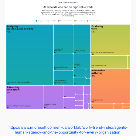
https://www.microsoft.com/en-us/worklab/work-trend-index/agents-
human-agency-and-the-opportunity-for-every-organization