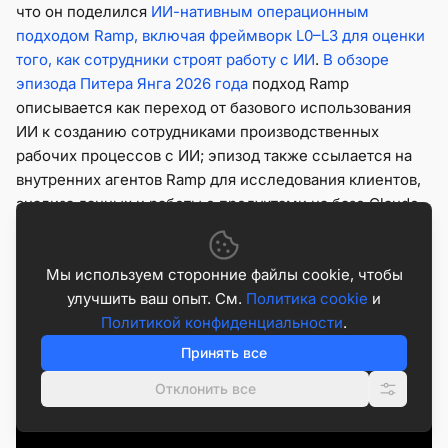
что он поделился
ИИ-нативным операционным
подходом Ramp, включая фреймворк L0–L3 для оценки
того, как сотрудники строят работу с ИИ
.
В обзоре
эпизода Питера Янга 2026 года
подход Ramp
описывается как переход от базового использования
ИИ к созданию сотрудниками производственных
рабочих процессов с ИИ; эпизод также ссылается на
внутренних агентов Ramp для исследования клиентов,
анализа данных и работы с продуктами на базе Claude
Code.
Мы используем сторонние файлы cookie, чтобы
улучшить ваш опыт. См.
Политика cookie
и
Политикой конфиденциальности
.
Принять все
Отклонить все