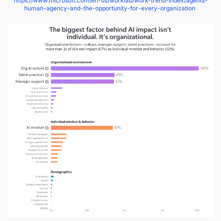
https://www.microsoft.com/en-us/worklab/work-trend-index/agents-
human-agency-and-the-opportunity-for-every-organization