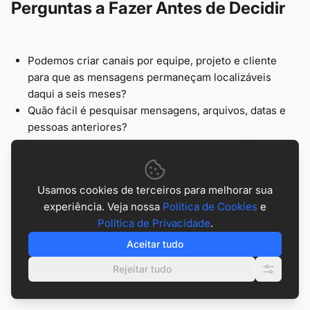
Perguntas a Fazer Antes de Decidir
Podemos criar canais por equipe, projeto e cliente
para que as mensagens permaneçam localizáveis
daqui a seis meses?
Quão fácil é pesquisar mensagens, arquivos, datas e
pessoas anteriores?
Ele suporta controle de acesso seguro, desligamento
de funcionários e controles administrativos?
Ele substitui ou adiciona à nossa pilha de ferramentas
Usamos cookies de terceiros para melhorar sua
atual?
experiência. Veja nossa
Política de Cookies
e
Ele pode automatizar tarefas rotineiras baseadas em
Política de Privacidade
.
chat, ou precisaremos de software extra?
Ele se encaixa em equipes híbridas, grandes equipes e
Aceitar tudo
ambientes regulamentados?
Rejeitar tudo
A ferramenta nos ajudará a focar ou criará mais ruído?