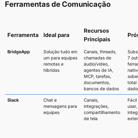
Ferramentas de Comunicação
Recursos
Ferramenta
Ideal para
Pró
Principais
BridgeApp
Solução tudo em
Canais, threads,
Subst
um para equipes
chamadas de
7 out
remotas e
áudio/vídeo,
ferr
híbridas
agentes de IA,
nativ
MCP, tarefas,
sobe
documentos,
total
bancos de dados
dado
Slack
Chat e
Canais,
Fácil
mensagens para
integrações,
usar,
equipes
compartilhamento
inte
de tela
exte