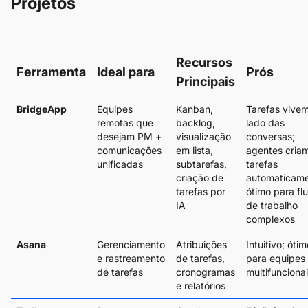
Projetos
Recursos
Ferramenta
Ideal para
Prós
Principais
BridgeApp
Equipes
Kanban,
Tarefas vive
remotas que
backlog,
lado das
desejam PM +
visualização
conversas;
comunicações
em lista,
agentes cria
unificadas
subtarefas,
tarefas
criação de
automaticame
tarefas por
ótimo para fl
IA
de trabalho
complexos
Asana
Gerenciamento
Atribuições
Intuitivo; ótim
e rastreamento
de tarefas,
para equipes
de tarefas
cronogramas
multifunciona
e relatórios