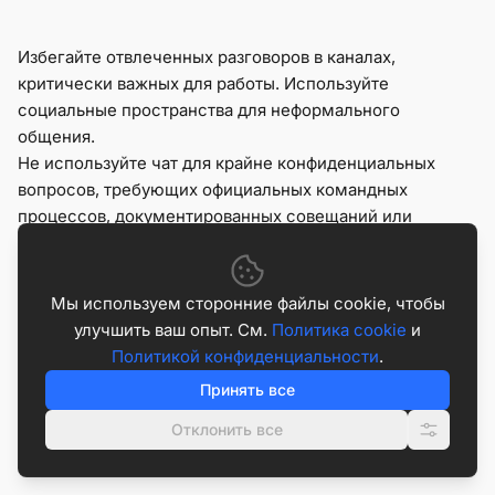
Избегайте отвлеченных разговоров в каналах,
критически важных для работы. Используйте
социальные пространства для неформального
общения.
Не используйте чат для крайне конфиденциальных
вопросов, требующих официальных командных
процессов, документированных совещаний или
юридической проверки. Также избегайте
расплывчатых сообщений «мысли?» и случайных
отметок. Четко формулируйте, какое решение,
Мы используем сторонние файлы cookie, чтобы
действие или ответ вам нужны.
улучшить ваш опыт. См.
Политика cookie
и
Политикой конфиденциальности
.
Как выбрать правильную
Принять все
платформу для командного
Отклонить все
чата