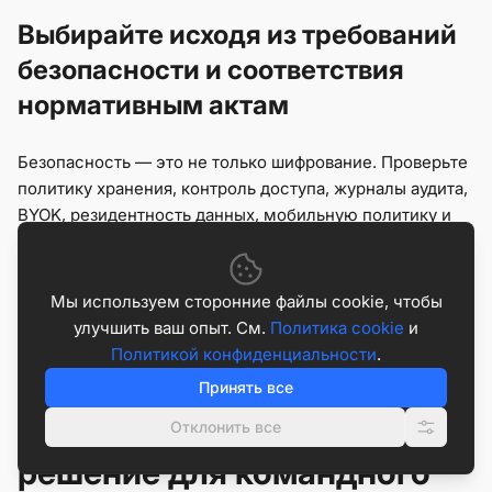
Выбирайте исходя из требований
безопасности и соответствия
нормативным актам
Безопасность — это не только шифрование. Проверьте
политику хранения, контроль доступа, журналы аудита,
BYOK, резидентность данных, мобильную политику и
возможность работы платформы внутри вашей сети.
Регулируемые организации должны проверить, как
каждый вариант обрабатывает данные клиентов, файлы,
Мы используем сторонние файлы cookie, чтобы
сообщения, комментарии и внешних сотрудников.
улучшить ваш опыт. См.
Политика cookie
и
Политикой конфиденциальности
.
Принять все
Какое самохостинговое
Отклонить все
решение для командного