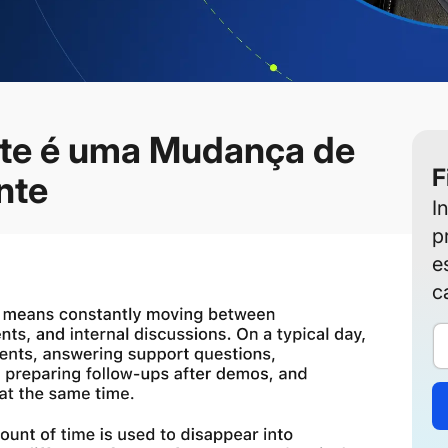
nte é uma Mudança de
F
nte
I
p
e
c