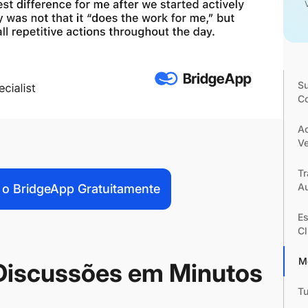
Su
C
A
Ve
Tr
A
 o BridgeApp Gratuitamente
Es
Cl
M
iscussões em Minutos
Tu