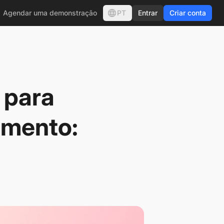
PT
Agendar uma demonstração
Entrar
Criar conta
 para
imento: