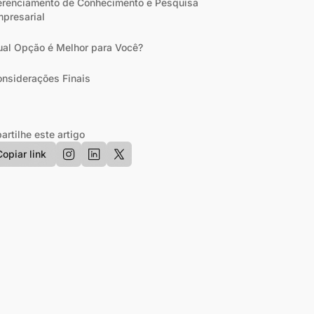
renciamento de Conhecimento e Pesquisa
presarial
al Opção é Melhor para Você?
nsiderações Finais
rtilhe este artigo
Copiar link