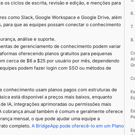
 os ciclos de escrita, revisão e edição, e menções para
6.
res como Slack, Google Workspace e Google Drive, além
, para que as equipes possam conectar o conhecimento
7
urança, análise e suporte.
8.
mentas de gerenciamento de conhecimento podem variar
C
taformas oferecendo planos gratuitos para pequenas
Al
m cerca de $6 a $25 por usuário por mês, dependendo
Gr
s equipes podem fazer login com SSO ou métodos de
Co
e conhecimento usam planos pagos com estruturas de
Es
sica está disponível a preços mais baixos, enquanto
E
de IA, integrações aprimoradas ou permissões mais
Es
. A cobrança anual também é comum e geralmente oferece
Pe
ança mensal, o que pode ajudar uma equipe a
rato completo.
A BridgeApp pode oferecê-lo em um Plano
Es