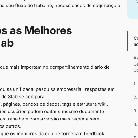
o seu fluxo de trabalho, necessidades de segurança e
s as Melhores
C
lab
a
As
Ge
que mais importam no compartilhamento diário de
C
1.
quisa unificada, pesquisa empresarial, respostas em
 do Slab se compara.
2.
páginas, bancos de dados, tags e estrutura wiki.
3.
rios usuários podem editar o mesmo documento
dos trabalhem com a versão mais recente sem
4.
os outros.
m que os membros da equipe forneçam feedback
5.