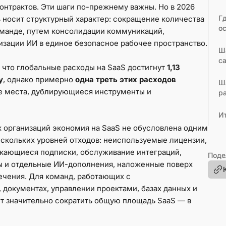
нтрактов. Эти шаги по-прежнему важны. Но в 2026
Г
 носит структурный характер: сокращение количества
о
манде, путем консолидации коммуникаций,
тизации ИИ в единое безопасное рабочее пространство.
Ш
с
 что глобальные расходы на SaaS достигнут
1,13
у
, однако примерно
одна треть этих расходов
Ша
 места, дублирующиеся инструменты и
р
И
х организаций экономия на SaaS не обусловлена одним
скольких уровней отходов: неиспользуемые лицензии,
кающиеся подписки, обслуживание интеграций,
Поде
ы и отдельные ИИ-дополнения, наложенные поверх
чения. Для команд, работающих с
 документах, управлении проектами, базах данных и
т значительно сократить общую площадь SaaS — в