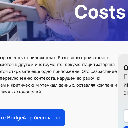
азрозненных приложениях. Разговоры происходят в
аются в другом инструменте, документация затеряна
О
уется открывать еще одно приложение. Это разрастание
П
 переключению контекста, нарушению рабочих
и
ам и критическим утечкам данных, оставляя компании
облачных монополий.
э
те BridgeApp бесплатно