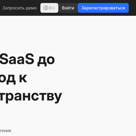
RU
Запросить демо
Войти
Зарегистрироваться
 SaaS до
од к
транству
тения