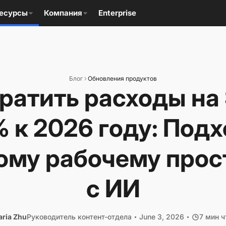
есурсы
Компания
Enterprise
Блог
Обновления продуктов
ратить расходы на
 к 2026 году: Подх
ому рабочему прос
с ИИ
ria Zhu
Руководитель контент-отдела
June 3, 2026
7 мин ч