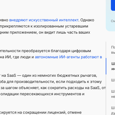
тивно
внедряют искусственный интеллект
. Однако
См
прикрепляются к изолированным устаревшим
дним приложением, он видит лишь часть ваших
П
тельности преобразуется благодаря цифровым
в
на ИИ, где люди и
автономные ИИ-агенты работают в
Ш
и
т на SaaS — один из немногих бюджетных рычагов,
Ш
ба для производительности, если подходить к этому
за шагом объясняет, как сократить расходы на SaaS, от
Ш
нсолидации пересекающихся инструментов и
н
Ш
сируется на сокращении лицензий, отмене
д