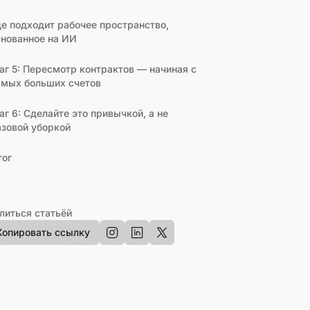
де подходит рабочее пространство,
снованное на ИИ
аг 5: Пересмотр контрактов — начиная с
амых больших счетов
г 6: Сделайте это привычкой, а не
азовой уборкой
тог
литься статьёй
Копировать ссылку