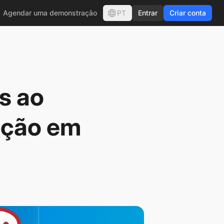
PT
Agendar uma demonstração
Entrar
Criar conta
s ao
ação em