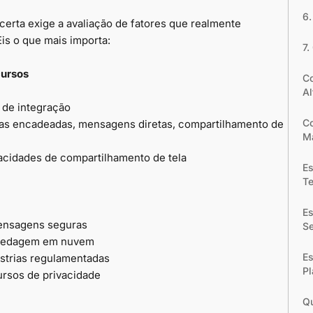
6.
certa exige a avaliação de fatores que realmente
Eis o que mais importa:
7.
cursos
C
Al
o de integração
Co
sas encadeadas, mensagens diretas, compartilhamento de
M
cidades de compartilhamento de tela
Es
Te
E
mensagens seguras
S
spedagem em nuvem
Es
strias regulamentadas
Pl
ursos de privacidade
Qu