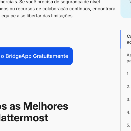
merciais. Se você precisa de segurança de nível
dados ou recursos de colaboração contínuos, encontrará
quipe a se libertar das limitações.
C
a
As
 o BridgeApp Gratuitamente
p
1.
2.
3.
s as Melhores
4.
Mattermost
5.