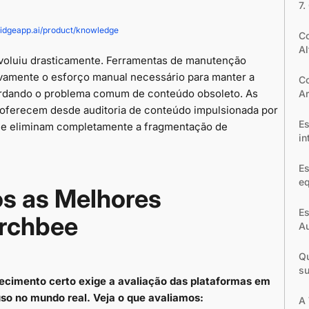
7.
bridgeapp.ai/product/knowledge
C
Al
oluiu drasticamente. Ferramentas de manutenção
ivamente o esforço manual necessário para manter a
Co
ordando o problema comum de conteúdo obsoleto. As
A
 oferecem desde auditoria de conteúdo impulsionada por
Es
que eliminam completamente a fragmentação de
in
Es
e
s as Melhores
Es
Archbee
A
Qu
su
ecimento certo exige a avaliação das plataformas em
uso no mundo real. Veja o que avaliamos:
A