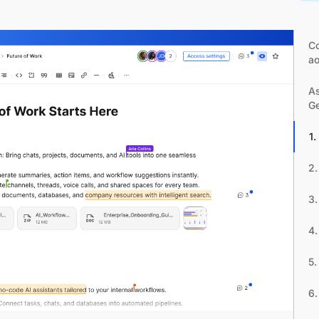
Co
a
As
G
1
2.
3
4.
5.
6.