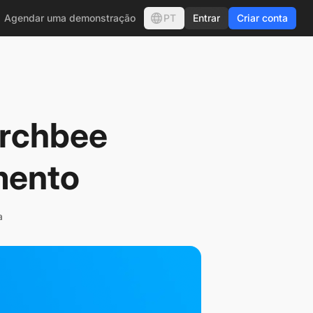
PT
Agendar uma demonstração
Entrar
Criar conta
Archbee
mento
a