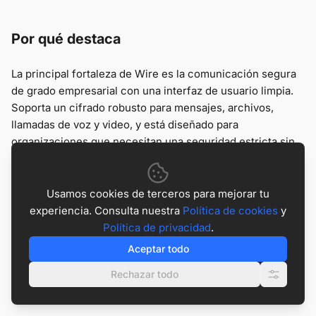
Por qué destaca
La principal fortaleza de Wire es la comunicación segura
de grado empresarial con una interfaz de usuario limpia.
Soporta un cifrado robusto para mensajes, archivos,
llamadas de voz y video, y está diseñado para
organizaciones que necesitan una seguridad estricta sin
dificultar la comunicación diaria.
Usamos cookies de terceros para mejorar tu
Mejor para
experiencia. Consulta nuestra
Política de cookies
y
Política de privacidad
.
Wire es ideal para industrias reguladas que requieren el
Aceptar todo
cumplimiento de estrictos estándares de protección de
Rechazar todo
datos, incluyendo equipos que necesitan colaboración
segura con socios externos.